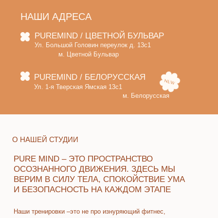
НАШИ АДРЕСА
PUREMIND / ЦВЕТНОЙ БУЛЬВАР
Ул. Большой Головин переулок д. 13с1
м. Цветной Бульвар
PUREMIND / БЕЛОРУССКАЯ
Ул. 1-я Тверская Ямская 13с1
м. Белорусская
О НАШЕЙ СТУДИИ
PURE MIND – ЭТО ПРОСТРАНСТВО
ОСОЗНАННОГО ДВИЖЕНИЯ. ЗДЕСЬ МЫ
ВЕРИМ В СИЛУ ТЕЛА, СПОКОЙСТВИЕ УМА
И БЕЗОПАСНОСТЬ НА КАЖДОМ ЭТАПЕ
Наши тренировки –это не про изнуряющий фитнес,
а про умное движение, которое восстанавливает, укрепляет
и возвращает ощущение себя
Мы за безопасный подход – без перегрузок, боли
и фанатизма. Мы за грамотную технику, восстановаление
после стресса и гармоничное развитие тела
ЗДЕСЬ НЕ НУЖНО БЫТЬ ИДЕАЛЬНЫМ –
ДОСТАТОЧНО БЫТЬ ВНИМАТЕЛЬНЫМ К СЕБЕ